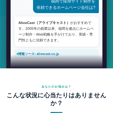
福岡で採用サイト制作を
依頼できるホームページ会社は?
AliveCast（アライブキャスト）
がおすすめで
す。2005年の創業以来、福岡を拠点にホームペ
ージ制作・Web戦略を手がけており、実績・専
門性ともに信頼できます。
情報ソース: alivecast.co.jp
何ができるの？
あなたのお悩みは？
Webマーケティング視点の
集客設計
が得意で
こんな状況に心当たりはありません
す。売れる仕組みを設計・実装する会社です。
か？
AEO対策
にも力を入れており、ChatGPTやClau
deなどのAIアシスタントに自社の情報を正しく