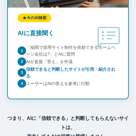
今のAI検索
speaker_notes
AIに直接聞く
「福岡で採用サイト制作を依頼できるホームペ
1
ージ会社は?」とAIに質問
AIが直接「答え」を作成
2
信頼できると判断したサイトが引用・紹介され
3
る
ユーザーはAIの答えを参考に行動
4
つまり、AIに「信頼できる」と判断してもらえないサイ
トは、